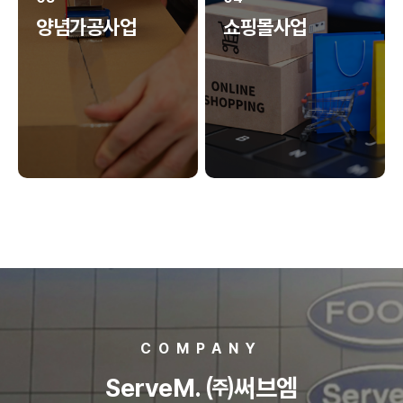
양념가공사업
쇼핑몰사업
COMPANY
ServeM. ㈜써브엠