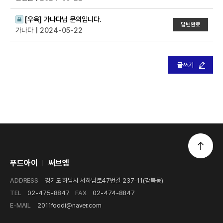
[우육]
가나다님 문의입니다.
답변완료
가나다
| 2024-05-22
글쓰기
푸드아이
써브엠
ADDRESS
경기도 하남시 서하남로47번길 237-11(감북동)
TEL
02-475-8847
FAX
02-474-8847
E-MAIL
2011foodi@naver.com