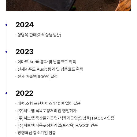
2024
양념육 판매(자체양념생산)
2023
이마트 Audit 통과 및 납품코드 획득
신세계푸드 Audit 통과 및 납품코드 획득
전사 매출액 600억 달성
2022
대형.소형 프랜차이즈 140여 업체 납품
(주)써브엠 식육포장처리업 영업허가
(주)써브엠 축산물가공업-식육가공업(양념육) HACCP 인증
(주)써브엠 식육포장처리업(포장육) HACCP 인증
경영혁신 중소기업 인증