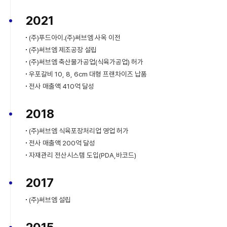
2021
(주)푸드아이.(주)써브엠 사옥 이전
(주)써브엠 제조공장 설립
(주)써브엠 축산물가공업(식육가공업) 허가
우포갈비 10, 8, 6cm 대형 프랜차이즈 납품
전사 매출액 410억 달성
2018
(주)써브엠 식육포장처리업 영업 허가
전사 매출액 200억 달성
자재관리 전산시스템 도입(PDA,바코드)
2017
(주)써브엠 설립