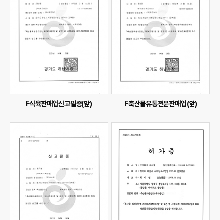
F식육판매업신고필증(앞)
F축산물유통전문판매업(앞)