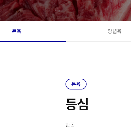
돈육
양념육
돈육
등심
한돈