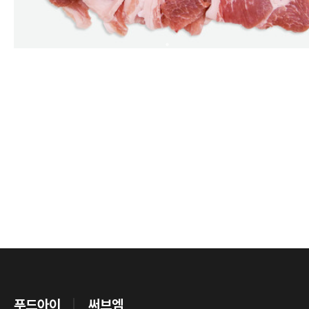
푸드아이
써브엠