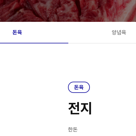
돈육
양념육
돈육
전지
한돈