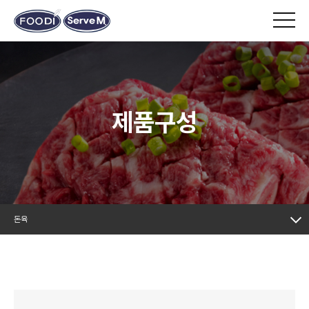
제품구성
돈육