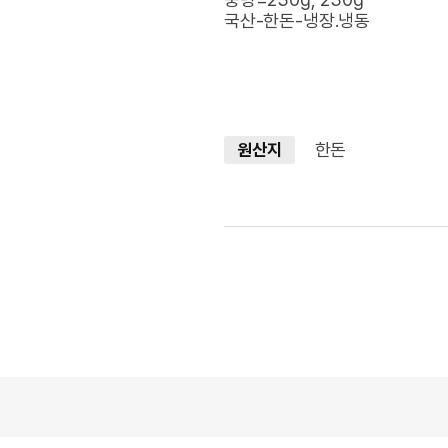
국산-한돈-냉장.냉동
한돈
원산지