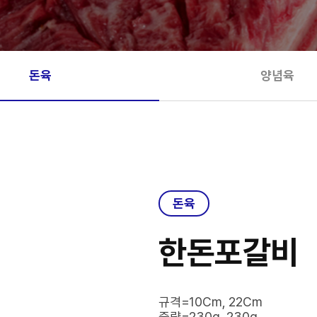
돈육
양념육
돈육
한돈포갈비
규격=10Cm, 22Cm
중량=230g, 230g