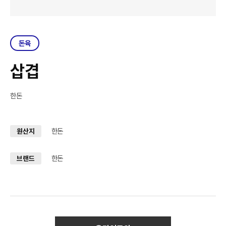
돈육
삽겹
한돈
한돈
원산지
한돈
브랜드