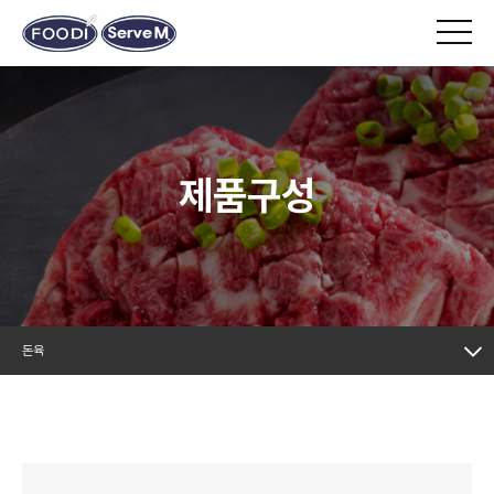
제품구성
돈육